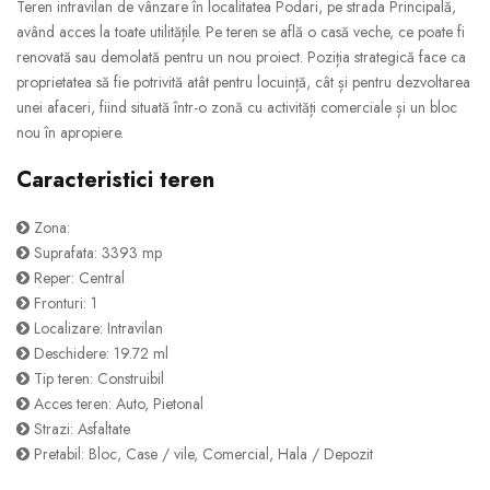
Teren intravilan de vânzare în localitatea Podari, pe strada Principală,
având acces la toate utilitățile. Pe teren se află o casă veche, ce poate fi
renovată sau demolată pentru un nou proiect. Poziția strategică face ca
proprietatea să fie potrivită atât pentru locuință, cât și pentru dezvoltarea
unei afaceri, fiind situată într-o zonă cu activități comerciale și un bloc
nou în apropiere.
Caracteristici teren
Zona:
Suprafata: 3393 mp
Reper: Central
Fronturi: 1
Localizare: Intravilan
Deschidere: 19.72 ml
Tip teren: Construibil
Acces teren: Auto, Pietonal
Strazi: Asfaltate
Pretabil: Bloc, Case / vile, Comercial, Hala / Depozit